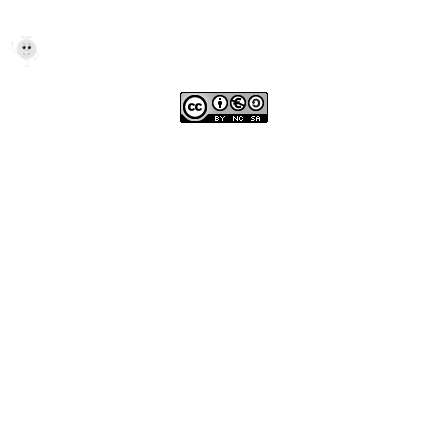
Méthode de lecture ORANGE - CP
Informations
Qui suis-je ?
CGU
Contact
Copyright © 2023. Méthode ORANGE de lecture, d'écriture et
d'Orthographe en Ligne - CP