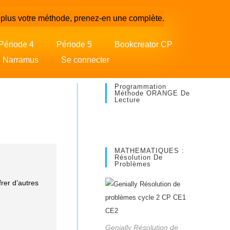
plus votre méthode, prenez-en une complète.
Période 4
Période 5
Bookcreator CP
Narramus
Se connecter
Programmation
Méthode ORANGE De
Lecture
MATHEMATIQUES :
Résolution De
Problèmes
rer d’autres
Genially Résolution de