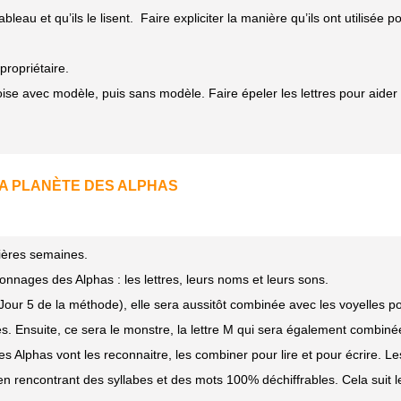
eau et qu’ils le lisent. Faire expliciter la manière qu’ils ont utilisée p
propriétaire.
se avec modèle, puis sans modèle. Faire épeler les lettres pour aider 
A PLANÈTE DES ALPHAS
mières semaines.
onnages des Alphas : les lettres, leurs noms et leurs sons.
 (Jour 5 de la méthode), elle sera aussitôt combinée avec les voyelles p
es. Ensuite, ce sera le monstre, la lettre M qui sera également combinée
es Alphas vont les reconnaitre, les combiner pour lire et pour écrire. L
n rencontrant des syllabes et des mots 100% déchiffrables. Cela suit l