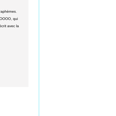
 graphèmes.
 OOOOO, qui
écrit avec la