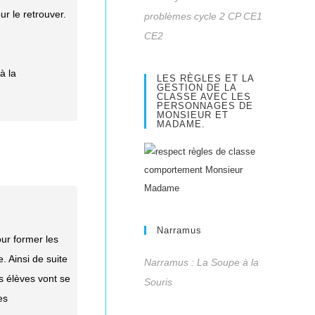
our le retrouver.
problèmes cycle 2 CP CE1
CE2
à la
LES RÈGLES ET LA
GESTION DE LA
CLASSE AVEC LES
PERSONNAGES DE
MONSIEUR ET
MADAME.
Narramus
our former les
. Ainsi de suite
Narramus : La Soupe à la
es élèves vont se
Souris
es