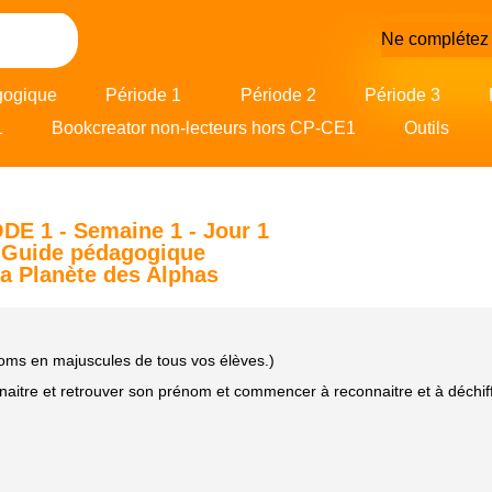
Ne complétez 
gogique
Période 1
Période 2
Période 3
1
Bookcreator non-lecteurs hors CP-CE1
Outils
DE 1 - Semaine 1 - Jour 1
Guide pédagogique
a Planète des Alphas
noms en majuscules de tous vos élèves.)
nnaitre et retrouver son prénom et commencer à reconnaitre et à déchiff